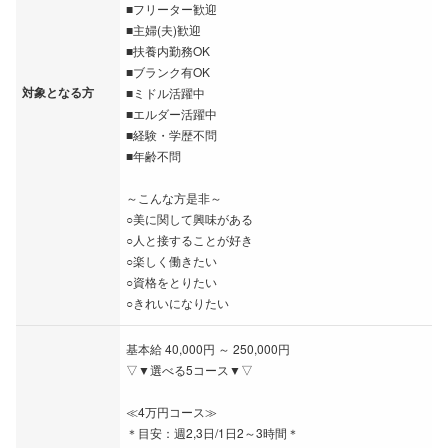
■フリーター歓迎
■主婦(夫)歓迎
■扶養内勤務OK
■ブランク有OK
対象となる方
■ミドル活躍中
■エルダー活躍中
■経験・学歴不問
■年齢不問
～こんな方是非～
○美に関して興味がある
○人と接することが好き
○楽しく働きたい
○資格をとりたい
○きれいになりたい
基本給 40,000円 ～ 250,000円
▽▼選べる5コース▼▽
≪4万円コース≫
＊目安：週2,3日/1日2～3時間＊