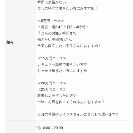
時間に余裕がない...
少しの時間で働きたい方におすすめ！
≪8万円コース≫
＊目安：週3,4日/1日3～4時間＊
子どものお迎え時間まで
働きたい主婦(夫)さん
給与
学業も両立したい学生さんにおすすめ！
≪15万円コース≫
レギュラー勤務で働きたい方や
しっかり稼ぎたい方におすすめ！
≪20万円コース≫
≪25万円コース≫
将来お店を持ちたい方や
一緒にお店を作ってくれる人におすすめ！
自分の希望やライフスタイルに合わせて選べます♪
①10:00～20:00