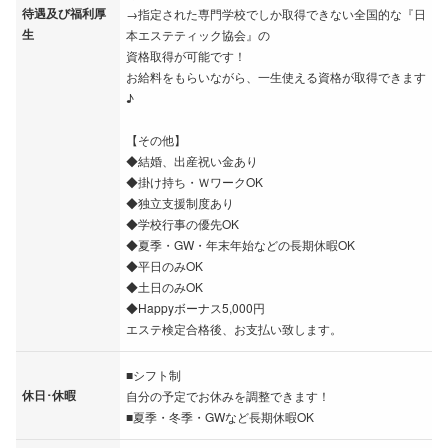
待遇及び福利厚
→指定された専門学校でしか取得できない全国的な『日
生
本エステティック協会』の
資格取得が可能です！
お給料をもらいながら、一生使える資格が取得できます
♪
【その他】
◆結婚、出産祝い金あり
◆掛け持ち・ＷワークOK
◆独立支援制度あり
◆学校行事の優先OK
◆夏季・GW・年末年始などの長期休暇OK
◆平日のみOK
◆土日のみOK
◆Happyボーナス5,000円
エステ検定合格後、お支払い致します。
■シフト制
休日･休暇
自分の予定でお休みを調整できます！
■夏季・冬季・GWなど長期休暇OK