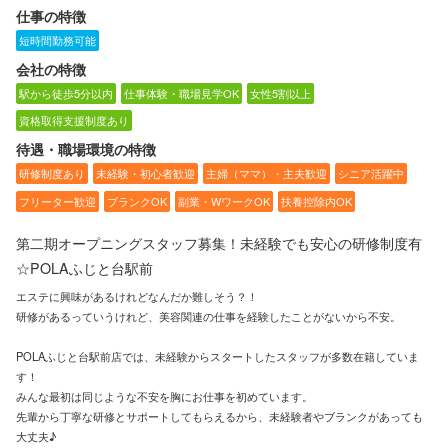
仕事の特徴
短時間勤務可能
会社の特徴
駅から徒歩5分以内
仕事体験・職場見学OK
女性5割以上
資格取得支援制度あり
待遇・職場環境の特徴
研修制度あり
未経験・初心者歓迎
主婦（ママ）・主夫歓迎
シニア活躍中
フリーター歓迎
ブランクOK
副業・WワークOK
扶養控除内OK
第二期オープニングスタッフ募集！未経験でも安心の研修制度有
☆POLAふじと台駅前
エステに興味があるけれどなんだか難しそう？！
研修があるっていうけれど、美容関連の仕事を経験したことがないから不安。
POLAふじと台駅前店では、未経験からスタートしたスタッフが多数在籍していま
す！
みんな最初は同じような不安を胸にお仕事を初めています。
先輩から丁寧な研修とサポートしてもらえるから、未経験者やブランクがあっても
大丈夫♪