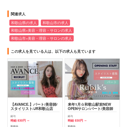
関連求人
和歌山県の求人
和歌山市の求人
和歌山県×美容・理容・サロンの求人
和歌山市×美容・理容・サロンの求人
この求人を見ている人は、以下の求人も見ています
容師/
来年1月☆和歌山駅前NEW
【AVANCE.】パート/美容師/
店
OPENサロン/パート/美容師
スタイリスト/イオン和歌山
給与
給与
時給 830円 ～
時給 830円 ～
勤務地
勤務地