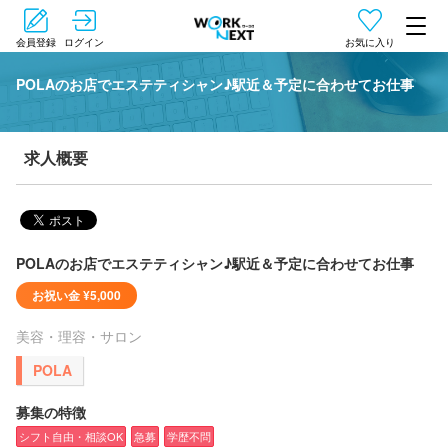
会員登録
ログイン
お気に入り
POLAのお店でエステティシャン♪駅近＆予定に合わせてお仕事
求人概要
POLAのお店でエステティシャン♪駅近＆予定に合わせてお仕事
お祝い金
¥5,000
美容・理容・サロン
POLA
募集の特徴
シフト自由・相談OK
急募
学歴不問