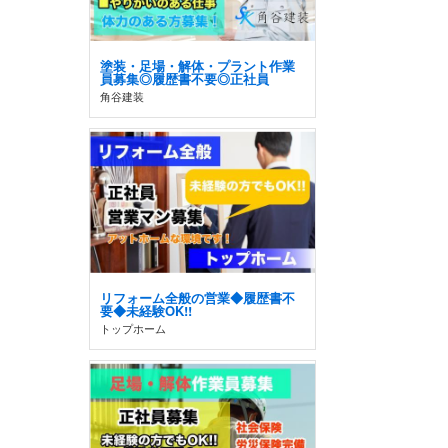
塗装・足場・解体・プラント作業
員募集◎履歴書不要◎正社員
角谷建装
リフォーム全般の営業◆履歴書不
要◆未経験OK!!
トップホーム