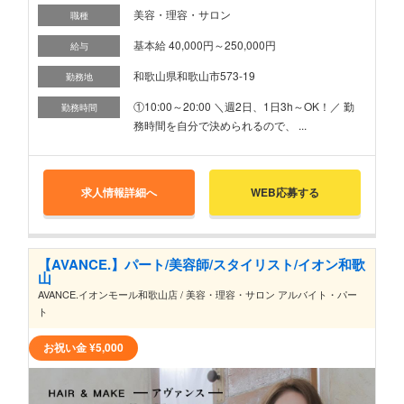
美容・理容・サロン
職種
基本給 40,000円～250,000円
給与
和歌山県和歌山市573-19
勤務地
①10:00～20:00 ＼週2日、1日3h～OK！／ 勤
勤務時間
務時間を自分で決められるので、 ...
求人情報詳細へ
WEB応募する
【AVANCE.】パート/美容師/スタイリスト/イオン和歌
山
AVANCE.イオンモール和歌山店 / 美容・理容・サロン アルバイト・パー
ト
お祝い金
¥5,000