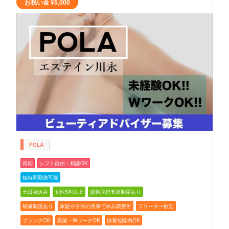
お祝い金
¥5,000
POLA
長期
シフト自由・相談OK
短時間勤務可能
土日祝休み
女性5割以上
資格取得支援制度あり
研修制度あり
家庭や子供の用事で休み調整可
フリーター歓迎
ブランクOK
副業・WワークOK
扶養控除内OK