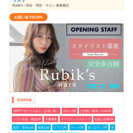
Rubik's / 美容・理容・サロン 業務委託
お祝い金
¥20,000
美容師特集
HAPPYボーナスあり（お祝い金）
日払いOK
土日祝（週末）のみOK
シフト自由・相談OK
大量募集
オープニングスタッフ
友達と応募OK
髪型・髪色自由
服装自由
ピアスOK
ネイルOK
髭（ひげ）OK
昼