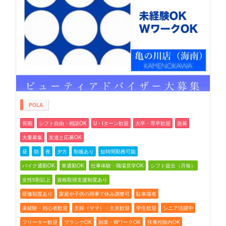
POLA
長期
シフト自由・相談OK
U・Iターン歓迎
大卒・専卒歓迎
急募
大量募集
友達と応募OK
昼
朝
夜
夕方
制服あり
短時間勤務可能
バイク通勤OK
車通勤OK
仕事体験・職場見学OK
シフト提出（月毎）
女性5割以上
資格取得支援制度あり
研修制度あり
家庭や子供の用事で休み調整可
駐車場有
未経験・初心者歓迎
主婦（ママ）・主夫歓迎
学生歓迎
シニア活躍中
フリーター歓迎
ブランクOK
副業・WワークOK
扶養控除内OK