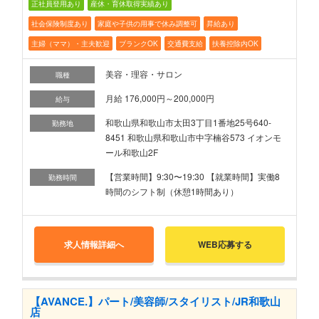
正社員登用あり
産休・育休取得実績あり
社会保険制度あり
家庭や子供の用事で休み調整可
昇給あり
主婦（ママ）・主夫歓迎
ブランクOK
交通費支給
扶養控除内OK
美容・理容・サロン
職種
月給 176,000円～200,000円
給与
和歌山県和歌山市太田3丁目1番地25号640-
勤務地
8451 和歌山県和歌山市中字楠谷573 イオンモ
ール和歌山2F
【営業時間】9:30〜19:30 【就業時間】実働8
勤務時間
時間のシフト制（休憩1時間あり）
求人情報詳細へ
WEB応募する
【AVANCE.】パート/美容師/スタイリスト/JR和歌山
店