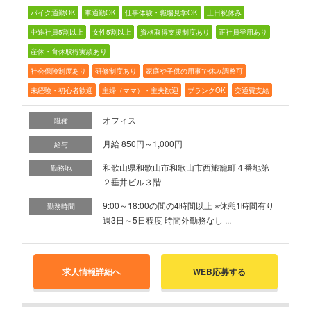
バイク通勤OK
車通勤OK
仕事体験・職場見学OK
土日祝休み
中途社員5割以上
女性5割以上
資格取得支援制度あり
正社員登用あり
産休・育休取得実績あり
社会保険制度あり
研修制度あり
家庭や子供の用事で休み調整可
未経験・初心者歓迎
主婦（ママ）・主夫歓迎
ブランクOK
交通費支給
オフィス
職種
月給 850円～1,000円
給与
和歌山県和歌山市和歌山市西旅籠町４番地第
勤務地
２垂井ビル３階
9:00～18:00の間の4時間以上 ※休憩1時間有り
勤務時間
週3日～5日程度 時間外勤務なし ...
求人情報詳細へ
WEB応募する