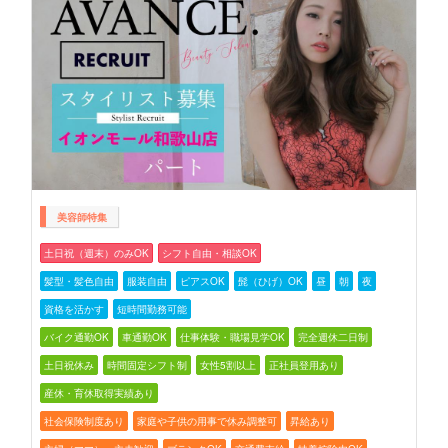
美容師特集
土日祝（週末）のみOK
シフト自由・相談OK
髪型・髪色自由
服装自由
ピアスOK
髭（ひげ）OK
昼
朝
夜
資格を活かす
短時間勤務可能
バイク通勤OK
車通勤OK
仕事体験・職場見学OK
完全週休二日制
土日祝休み
時間固定シフト制
女性5割以上
正社員登用あり
産休・育休取得実績あり
社会保険制度あり
家庭や子供の用事で休み調整可
昇給あり