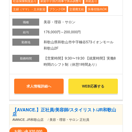
社会保険制度あり
家庭や子供の用事で休み調整可
昇給あり
主婦（ママ）・主夫歓迎
ブランクOK
交通費支給
扶養控除内OK
美容・理容・サロン
職種
176,000円～200,000円
給与
和歌山県和歌山市中字楠谷573イオンモール
勤務地
和歌山2F
【営業時間】9:30〜19:30 【就業時間】実働8
勤務時間
時間のシフト制（休憩1時間あり）
求人情報詳細へ
WEB応募する
【AVANCE.】正社員/美容師/スタイリスト/JR和歌山
店
AVANCE. JR和歌山店 / 美容・理容・サロン 正社員
お祝い金
¥20,000