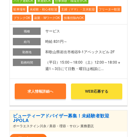
バイク通勤OK
車通勤OK
仕事体験・職場見学OK
駐車場有
未経験・初心者歓迎
主婦（ママ）・主夫歓迎
フリーター歓迎
ブランクOK
副業・WワークOK
扶養控除内OK
サービス
職種
時給 831円～
給与
和歌山県岩出市相谷9-1アペックスビル 2F
勤務地
（平日）15:00～18:00 （土）12:00～18:00 ※
勤務時間
週1～3日にて日数・曜日は相談に...
求人情報詳細へ
WEB応募する
ビューティーアドバイザー募集！未経験者歓迎
♪POLA
ポーラエステイン川永 / 美容・理容・サロン 業務委託