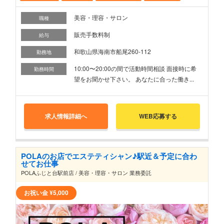
美容・理容・サロン
職種
販売手数料制
給与
和歌山県海南市船尾260-112
勤務地
10:00〜20:00の間で活動時間相談 面接時に希
勤務時間
望をお聞かせ下さい。 あなたに合った働き...
求人情報詳細へ
WEB応募する
POLAのお店でエステティシャン♪駅近＆予定に合わ
せてお仕事
POLAふじと台駅前店 / 美容・理容・サロン 業務委託
お祝い金
¥5,000