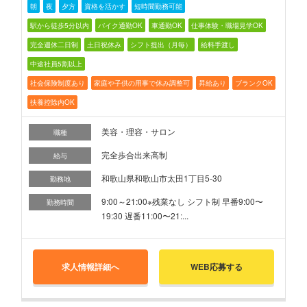
朝
夜
夕方
資格を活かす
短時間勤務可能
駅から徒歩5分以内
バイク通勤OK
車通勤OK
仕事体験・職場見学OK
完全週休二日制
土日祝休み
シフト提出（月毎）
給料手渡し
中途社員5割以上
社会保険制度あり
家庭や子供の用事で休み調整可
昇給あり
ブランクOK
扶養控除内OK
美容・理容・サロン
職種
完全歩合出来高制
給与
和歌山県和歌山市太田1丁目5-30
勤務地
9:00～21:00※残業なし シフト制 早番9:00〜
勤務時間
19:30 遅番11:00〜21:...
求人情報詳細へ
WEB応募する