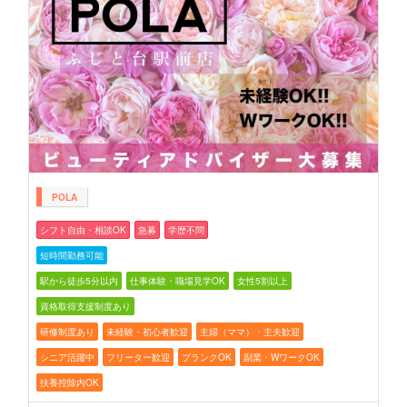
POLA
シフト自由・相談OK
急募
学歴不問
短時間勤務可能
駅から徒歩5分以内
仕事体験・職場見学OK
女性5割以上
資格取得支援制度あり
研修制度あり
未経験・初心者歓迎
主婦（ママ）・主夫歓迎
シニア活躍中
フリーター歓迎
ブランクOK
副業・WワークOK
扶養控除内OK