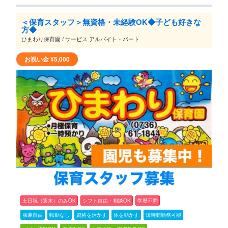
＜保育スタッフ＞無資格・未経験OK◆子ども好きな
方◆
ひまわり保育園 / サービス アルバイト・パート
お祝い金
¥5,000
土日祝（週末）のみOK
シフト自由・相談OK
学歴不問
服装自由
転勤なし
資格を活かす
体を動かす
短時間勤務可能