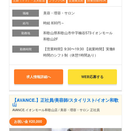
主婦（ママ）・主夫歓迎
ブランクOK
交通費支給
扶養控除内OK
美容・理容・サロン
職種
時給 830円～
給与
和歌山県和歌山市中字楠谷573イオンモール
勤務地
和歌山2F
【営業時間】9:30〜19:30 【就業時間】実働8
勤務時間
時間のシフト制（休憩1時間あり）
求人情報詳細へ
WEB応募する
【AVANCE.】正社員/美容師/スタイリスト/イオン和歌
山
AVANCE.イオンモール和歌山店 / 美容・理容・サロン 正社員
お祝い金
¥20,000