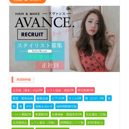
美容師特集
土日祝（週末）のみOK
シフト自由・相談OK
即日勤務OK
髪型・髪色自由
服装自由
ピアスOK
ネイルOK
髭（ひげ）OK
昼
朝
夜
夕方
資格を活かす
短時間勤務可能
バイク通勤OK
車通勤OK
仕事体験・職場見学OK
完全週休二日制
土日祝休み
シフト提出（月毎）
時間固定シフト制
女性5割以上