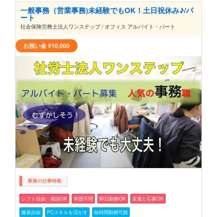
一般事務（営業事務)未経験でもOK！土日祝休み♪/パ
ート
社会保険労務士法人ワンステップ / オフィス アルバイト・パート
お祝い金
¥10,000
事務の仕事特集
シフト自由・相談OK
学歴不問
即日勤務OK
友達と応募OK
服装自由
PCスキルを活かす
短時間勤務可能