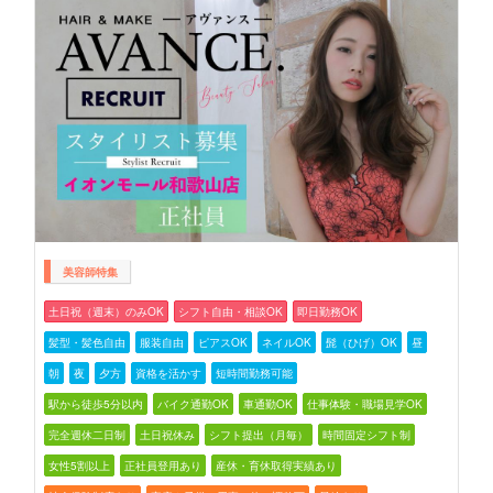
美容師特集
土日祝（週末）のみOK
シフト自由・相談OK
即日勤務OK
髪型・髪色自由
服装自由
ピアスOK
ネイルOK
髭（ひげ）OK
昼
朝
夜
夕方
資格を活かす
短時間勤務可能
駅から徒歩5分以内
バイク通勤OK
車通勤OK
仕事体験・職場見学OK
完全週休二日制
土日祝休み
シフト提出（月毎）
時間固定シフト制
女性5割以上
正社員登用あり
産休・育休取得実績あり