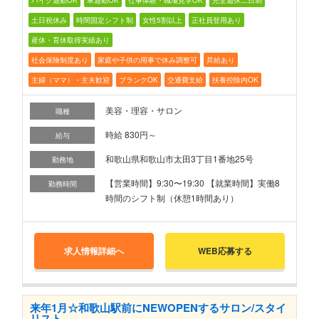
バイク通勤OK
車通勤OK
仕事体験・職場見学OK
完全週休二日制
土日祝休み
時間固定シフト制
女性5割以上
正社員登用あり
産休・育休取得実績あり
社会保険制度あり
家庭や子供の用事で休み調整可
昇給あり
主婦（ママ）・主夫歓迎
ブランクOK
交通費支給
扶養控除内OK
美容・理容・サロン
職種
時給 830円～
給与
和歌山県和歌山市太田3丁目1番地25号
勤務地
【営業時間】9:30〜19:30 【就業時間】実働8
勤務時間
時間のシフト制（休憩1時間あり）
求人情報詳細へ
WEB応募する
来年1月☆和歌山駅前にNEWOPENするサロン/スタイ
リスト