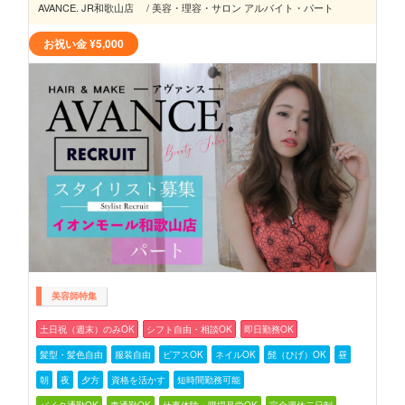
AVANCE. JR和歌山店 / 美容・理容・サロン アルバイト・パート
お祝い金
¥5,000
美容師特集
土日祝（週末）のみOK
シフト自由・相談OK
即日勤務OK
髪型・髪色自由
服装自由
ピアスOK
ネイルOK
髭（ひげ）OK
昼
朝
夜
夕方
資格を活かす
短時間勤務可能