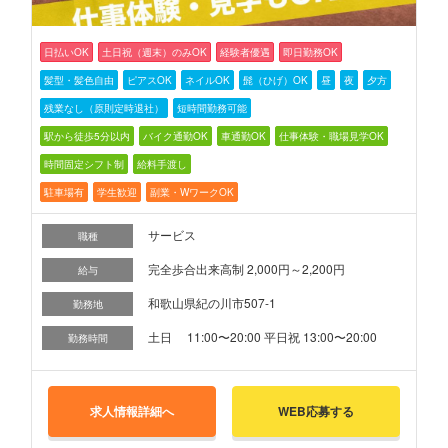
日払いOK
土日祝（週末）のみOK
経験者優遇
即日勤務OK
髪型・髪色自由
ピアスOK
ネイルOK
髭（ひげ）OK
昼
夜
夕方
残業なし（原則定時退社）
短時間勤務可能
駅から徒歩5分以内
バイク通勤OK
車通勤OK
仕事体験・職場見学OK
時間固定シフト制
給料手渡し
駐車場有
学生歓迎
副業・WワークOK
サービス
職種
完全歩合出来高制 2,000円～2,200円
給与
和歌山県紀の川市507-1
勤務地
土日 11:00〜20:00 平日祝 13:00〜20:00
勤務時間
求人情報詳細へ
WEB応募する