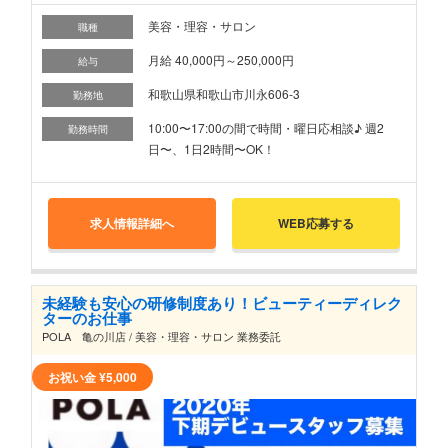
美容・理容・サロン
職種
月給 40,000円～250,000円
給与
和歌山県和歌山市川永606-3
勤務地
10:00〜17:00の間で時間・曜日応相談♪ 週2
勤務時間
日〜、1日2時間〜OK！
求人情報詳細へ
WEB応募する
未経験も安心の研修制度あり！ビューティーディレク
ターのお仕事
POLA 亀の川店 / 美容・理容・サロン 業務委託
お祝い金
¥5,000